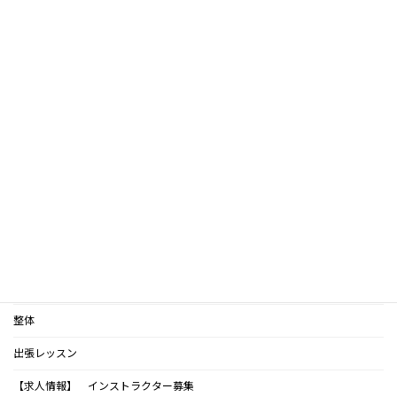
千葉県高等学校体育連盟実技講習会
君津・木更津・富津・袖ケ浦市の小学校女性教職員健康学習
会
袖ヶ浦市女性セミナー
木更津市レインラインイベント
就労支援センター
木更津・袖ケ浦家庭教育学級
体験予約・お問い合わせ
インストラクター紹介
整体
出張レッスン
【求人情報】 インストラクター募集