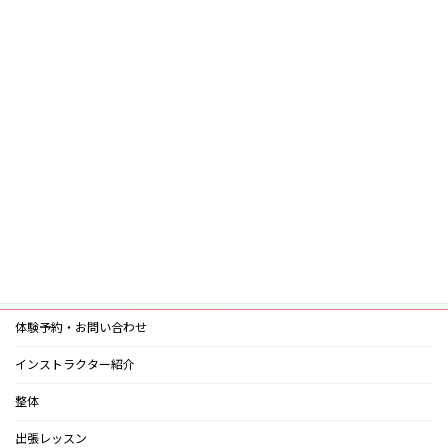
タパス（鍛錬・継続）
2026年7月4日
月別アーカイブ
体験予約・お問い合わせ
インストラクター紹介
整体
出張レッスン