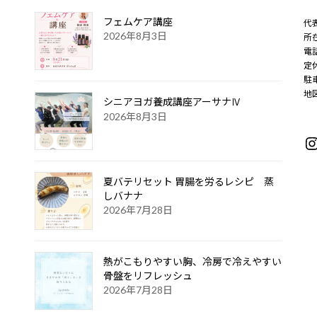
フェムケア講座
代
2026年8月3日
所在
電話
定
駐
地
シニアヨガ養成講座アーサナⅣ
2026年8月3日
I
夏バテリセット 胃腸を労るレシピ 蒸
しバナナ
2026年7月28日
熱がこもりやすい胸、冷房で冷えやすい
骨盤をリフレッシュ
2026年7月28日