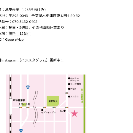
表：地曵朱美（じびきあけみ）
地：〒292-0043 千葉県木更津市東太田4-20-52
番号：070-3132-0402
休日：祝日・5週目、その他臨時休業あり
車場：
無料 15台可
図：
GoogleMap
nstagram
Instagram（インスタグラム）更新中！