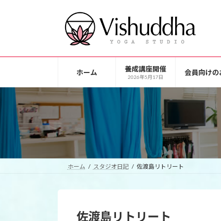
コ
ナ
ン
ビ
テ
ゲ
ン
ー
ツ
シ
へ
ョ
養成講座開催
ホーム
会員向けの
ス
ン
2026年5月17日
キ
に
ッ
移
プ
動
ホーム
スタジオ日記
佐渡島リトリート
佐渡島リトリート