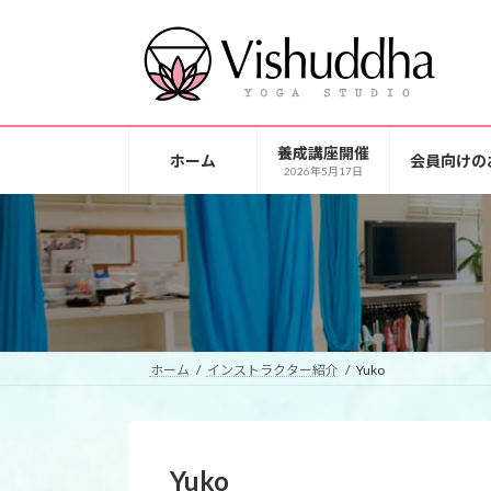
コ
ナ
ン
ビ
テ
ゲ
ン
ー
ツ
シ
へ
ョ
養成講座開催
ホーム
会員向けの
ス
ン
2026年5月17日
キ
に
ッ
移
プ
動
ホーム
インストラクター紹介
Yuko
Yuko