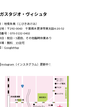
ガスタジオ・ヴィシュタ
表：地曵朱美（じびきあけみ）
地：〒292-0043 千葉県木更津市東太田4-20-52
番号：070-3132-0402
休日：祝日・5週目、その他臨時休業あり
車場：
無料 15台可
図：
GoogleMap
nstagram
Instagram（インスタグラム）更新中！