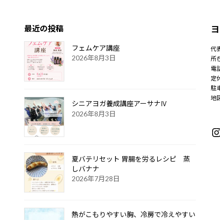
最近の投稿
ヨ
フェムケア講座
代
2026年8月3日
所在
電話
定
駐
地
シニアヨガ養成講座アーサナⅣ
2026年8月3日
I
夏バテリセット 胃腸を労るレシピ 蒸
しバナナ
2026年7月28日
熱がこもりやすい胸、冷房で冷えやすい